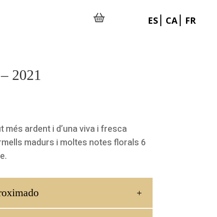
ES
CA
FR
 – 2021
t més ardent i d’una viva i fresca
rmells madurs i moltes notes florals 6
e.
roximado