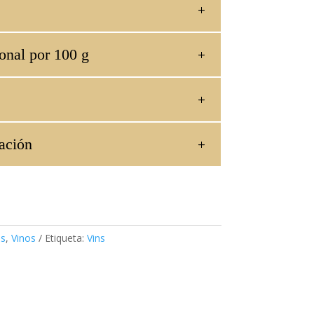
onal por 100 g
ación
as
,
Vinos
Etiqueta:
Vins