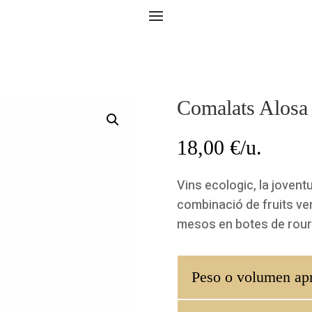
Comalats Alosa
18,00
€/u.
Vins ecologic, la joventu
combinació de fruits ve
mesos en botes de rour
Peso o volumen ap