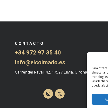
CONTACTO
+34 972 97 35 40
info@elcolmado.es
Para ofrece
Carrer del Raval, 42, 17527 Llívia, Girona
almacenar y
tecnologías
las identifi
puede afecta
A