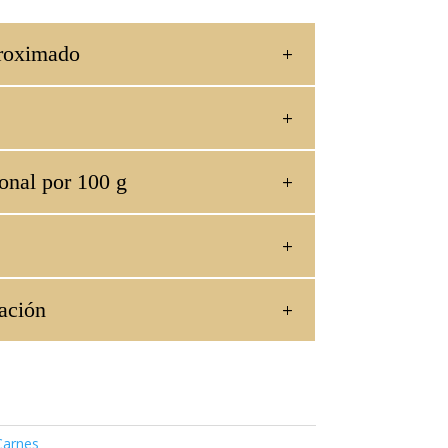
roximado
onal por 100 g
ación
Carnes