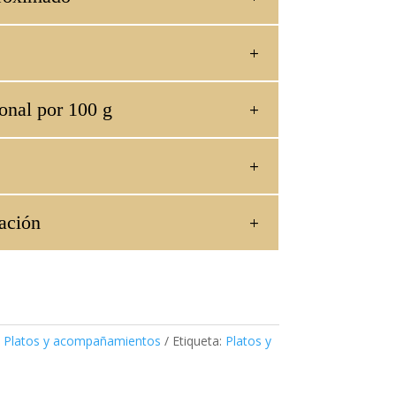
onal por 100 g
ación
,
Platos y acompañamientos
Etiqueta:
Platos y