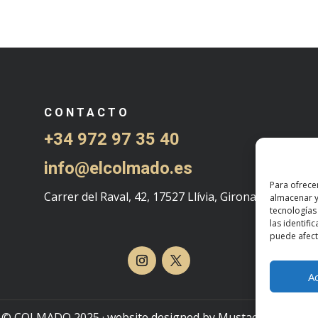
CONTACTO
+34 972 97 35 40
info@elcolmado.es
Para ofrece
Carrer del Raval, 42, 17527 Llívia, Girona
almacenar y
tecnologías
las identifi
puede afecta
A
© COLMADO 2025 · website designed by
Mustache Creative