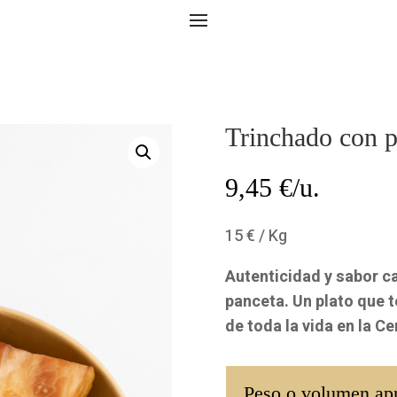
Trinchado con p
9,45
€/u.
15 € / Kg
Autenticidad y sabor c
panceta. Un plato que t
de toda la vida en la C
Peso o volumen ap