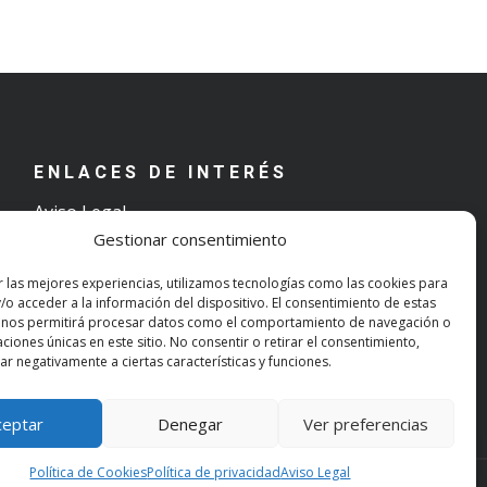
ENLACES DE INTERÉS
Aviso Legal
Gestionar consentimiento
Términos y condiciones de uso
Política de Privacidad
r las mejores experiencias, utilizamos tecnologías como las cookies para
Política de Cookies
/o acceder a la información del dispositivo. El consentimiento de estas
 nos permitirá procesar datos como el comportamiento de navegación o
caciones únicas en este sitio. No consentir o retirar el consentimiento,
r negativamente a ciertas características y funciones.
ceptar
Denegar
Ver preferencias
Política de Cookies
Política de privacidad
Aviso Legal