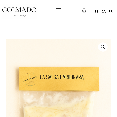
ES
CA
FR