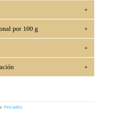
onal por 100 g
ación
a:
Pescados