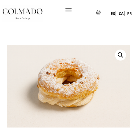
ES
CA
FR