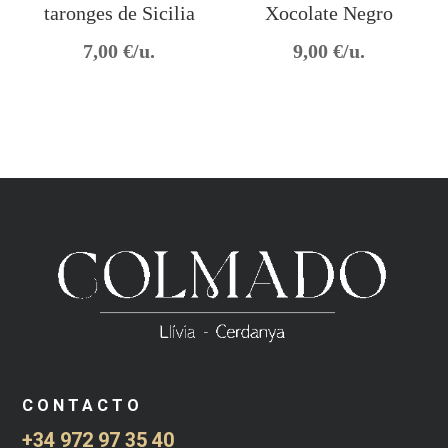
taronges de Sicilia
Xocolate Negro
7,00
€/u.
9,00
€/u.
CONTACTO
+34 972 97 35 40