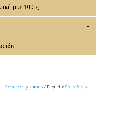
onal por 100 g
ación
as
,
Refrescos y zumos
Etiqueta:
Soda & Jus