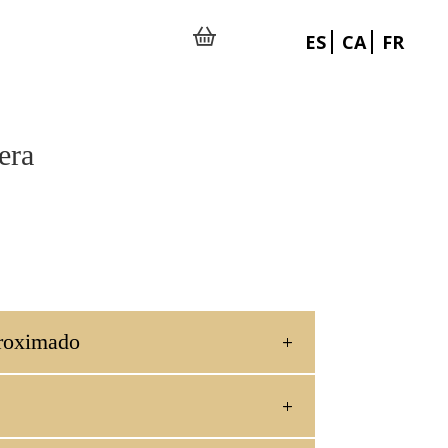
ES
CA
FR
era
roximado