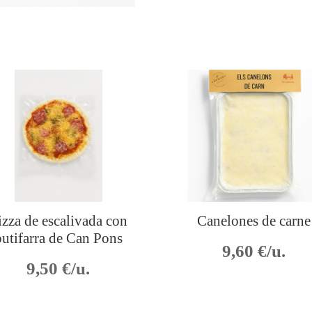
izza de escalivada con
Canelones de carne
butifarra de Can Pons
9,60
€/u.
9,50
€/u.