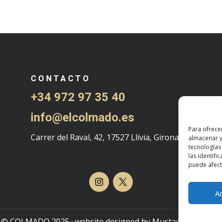
CONTACTO
+34 972 97 35 40
info@elcolmado.es
Para ofrece
Carrer del Raval, 42, 17527 Llívia, Girona
almacenar y
tecnologías
las identifi
puede afecta
A
© COLMADO 2025 · website designed by
Mustache Creative