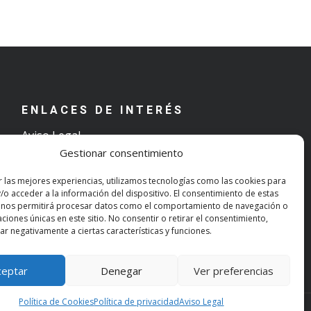
ENLACES DE INTERÉS
Aviso Legal
Gestionar consentimiento
Términos y condiciones de uso
Política de Privacidad
r las mejores experiencias, utilizamos tecnologías como las cookies para
Política de Cookies
/o acceder a la información del dispositivo. El consentimiento de estas
 nos permitirá procesar datos como el comportamiento de navegación o
caciones únicas en este sitio. No consentir o retirar el consentimiento,
r negativamente a ciertas características y funciones.
ceptar
Denegar
Ver preferencias
Política de Cookies
Política de privacidad
Aviso Legal