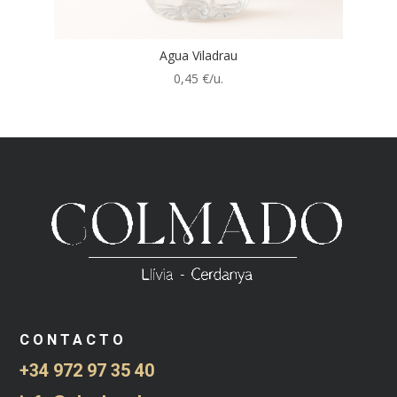
Agua Viladrau
0,45
€/u.
CONTACTO
+34 972 97 35 40